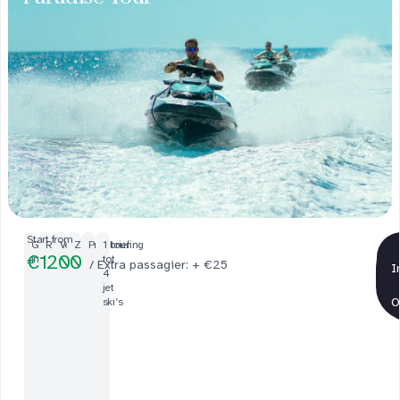
Inbegrepen
Start from
1
Gecertificeerde
Reddingsvest
Veiligheidsbriefing
Zeker
Privétour
1
€1200
instructeur
2
tot
/ Extra passagier: + €25
C
I
4
0
jet
M
O
ski’s
in
u
t
e
n